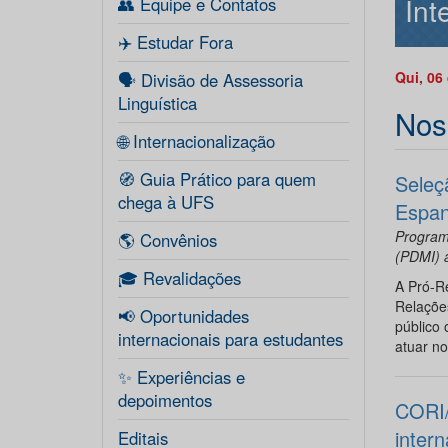
Int
👥 Equipe e Contatos
✈️ Estudar Fora
Qui, 06
🗣️ Divisão de Assessoria
Linguística
Nos
🌐 Internacionalização
🧭 Guia Prático para quem
Seleç
chega à UFS
Espan
Programa
🌎 Convênios
(PDMI) a
🎓 Revalidações
A Pró-R
Relaçõe
📢 Oportunidades
público 
internacionais para estudantes
atuar no
✨ Experiências e
depoimentos
CORI/
intern
Editais