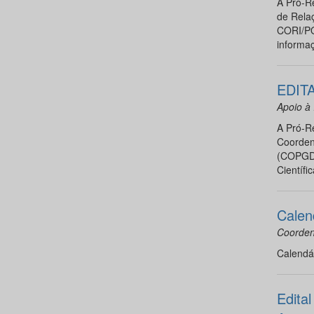
A Pró-R
de Relaç
CORI/PO
informa
EDIT
Apoio à 
A Pró-R
Coorden
(COPGD),
Científ
Calen
Coorden
Calendár
Edita