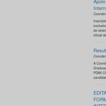
Apoio
Inter
Coorden
Inscriçõ
exclusi
de sete
oficial d
Resul
Coorden
A Coord
Graduaç
PDMI CO
candidat
EDIT
FORM
INTE