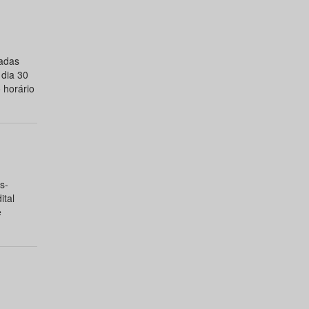
zadas
dia 30
 horário
s-
ital
e