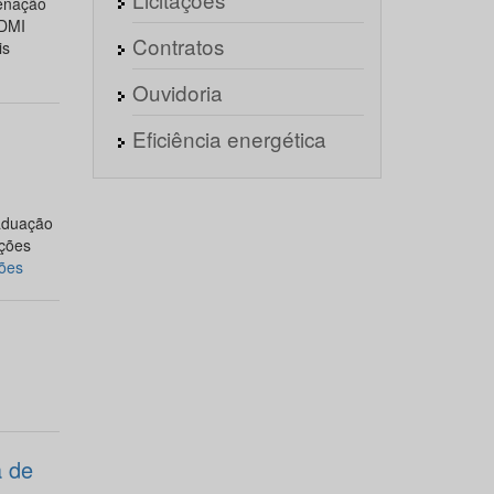
enação
PDMI
Contratos
is
Ouvidoria
Eficiência energética
aduação
ações
ões
 de