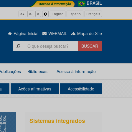
BRASIL
a+
a-
a
English
Español
Français
Página Inicial
|
WEBMAIL
|
Mapa do Site
Publicações
Bibliotecas
Acesso à informação
a
Ações afirmativas
Acessibilidade
Sistemas integrados