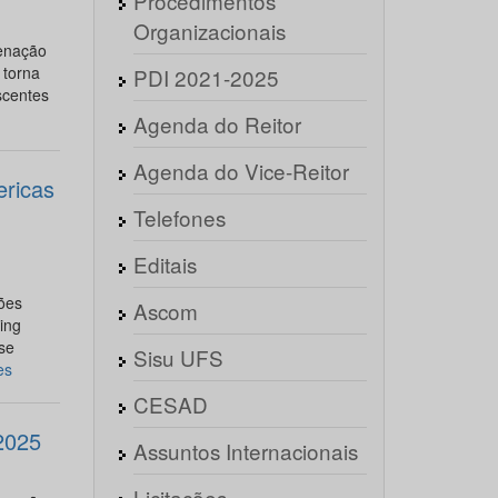
Procedimentos
Organizacionais
enação
 torna
PDI 2021-2025
scentes
Agenda do Reitor
Agenda do Vice-Reitor
ericas
Telefones
Editais
ões
Ascom
ing
se
Sisu UFS
es
CESAD
2025
Assuntos Internacionais
Licitações