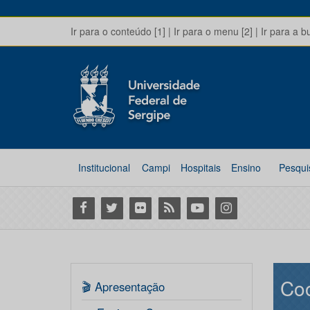
Ir para o conteúdo [1]
|
Ir para o menu [2]
|
Ir para a b
Institucional
Campi
Hospitais
Ensino
Pesqui
Facebook
Twitter
Flickr
RSS
Youtube
Instagram
Co
🎬 Apresentação