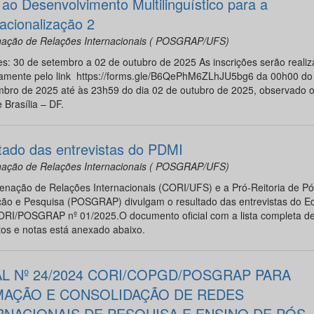
 ao Desenvolvimento Multilinguístico para a
nacionalização 2
ação de Relações Internacionais ( POSGRAP/UFS)
es: 30 de setembro a 02 de outubro de 2025 As inscrições serão reali
vamente pelo link https://forms.gle/B6QePhM6ZLhJU5bg6 da 00h00 do 
mbro de 2025 até às 23h59 do dia 02 de outubro de 2025, observado o
e Brasília – DF.
tado das entrevistas do PDMI
ação de Relações Internacionais ( POSGRAP/UFS)
enação de Relações Internacionais (CORI/UFS) e a Pró-Reitoria de Pó
ão e Pesquisa (POSGRAP) divulgam o resultado das entrevistas do Ed
RI/POSGRAP nº 01/2025.O documento oficial com a lista completa d
os e notas está anexado abaixo.
AL Nº 24/2024 CORI/COPGD/POSGRAP PARA
AÇÃO E CONSOLIDAÇÃO DE REDES
RNACIONAIS DE PESQUISA E ENSINO DE PÓS-