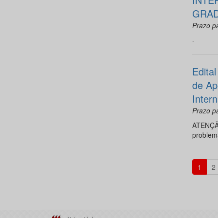
GRAD
Prazo p
-
Edita
de Ap
Inter
Prazo pa
ATENÇÃO:
problem
1
2