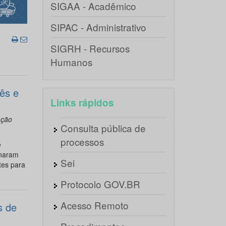
SIGAA - Acadêmico
SIPAC - Administrativo
SIGRH - Recursos
Humanos
lês e
Links rápidos
ação
Consulta pública de
processos
e
rnaram
Sei
tes para
Protocolo GOV.BR
Acesso Remoto
s de