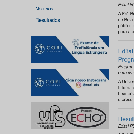
Edital N
Notícias
A Pró-R
Resultados
de Relaç
público 
para atu
Edita
Progr
Program
parceira
A Unive
Internac
Leaders
oferece 
Resul
Edital 