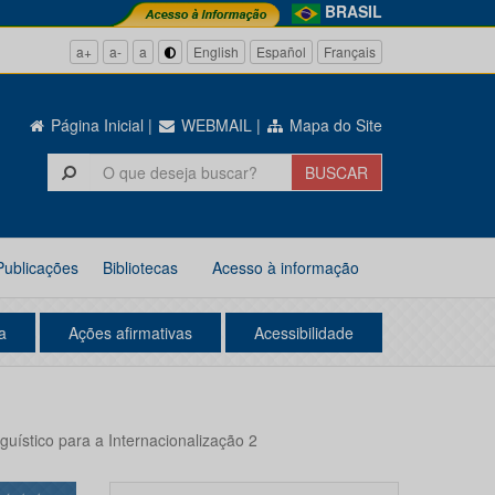
BRASIL
a+
a-
a
English
Español
Français
Página Inicial
|
WEBMAIL
|
Mapa do Site
Publicações
Bibliotecas
Acesso à informação
a
Ações afirmativas
Acessibilidade
ístico para a Internacionalização 2