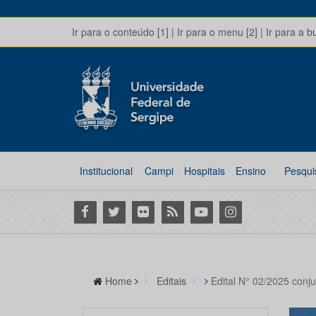
Ir para o conteúdo [1]
|
Ir para o menu [2]
|
Ir para a b
Institucional
Campi
Hospitais
Ensino
Pesqui
Facebook
Twitter
Flickr
RSS
Youtube
Instagram
Home
Editais
Edital N° 02/2025 conj