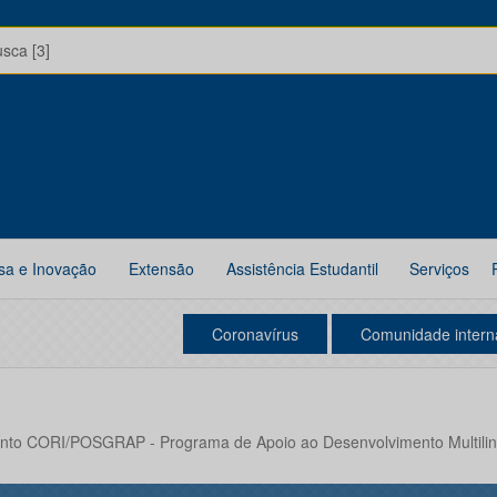
usca [3]
sa e Inovação
Extensão
Assistência Estudantil
Serviços
Coronavírus
Comunidade intern
unto CORI/POSGRAP - Programa de Apoio ao Desenvolvimento Multilingu