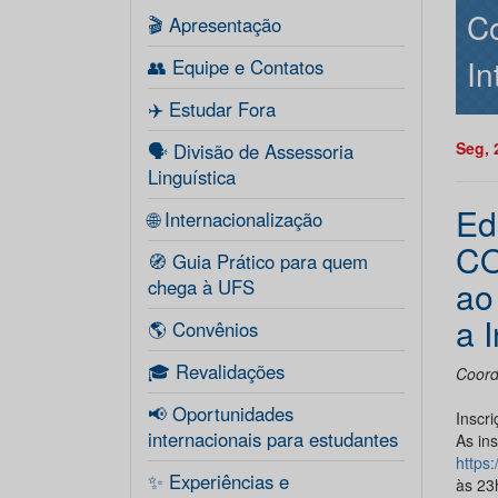
C
🎬 Apresentação
In
👥 Equipe e Contatos
✈️ Estudar Fora
Seg, 
🗣️ Divisão de Assessoria
Linguística
Ed
🌐 Internacionalização
CO
🧭 Guia Prático para quem
ao
chega à UFS
a 
🌎 Convênios
🎓 Revalidações
Coord
📢 Oportunidades
Inscr
internacionais para estudantes
As ins
https
✨ Experiências e
às 23h