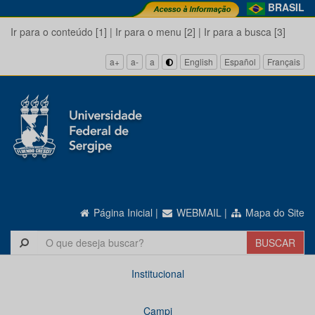
BRASIL
Ir para o conteúdo [1]
|
Ir para o menu [2]
|
Ir para a busca [3]
a+
a-
a
English
Español
Français
Página Inicial
|
WEBMAIL
|
Mapa do Site
Institucional
Campi