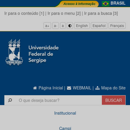
BRASIL
Ir para o conteúdo [1]
|
Ir para o menu [2]
|
Ir para a busca [3]
a+
a-
a
English
Español
Français
Página Inicial
|
WEBMAIL
|
Mapa do Site
Institucional
Campi