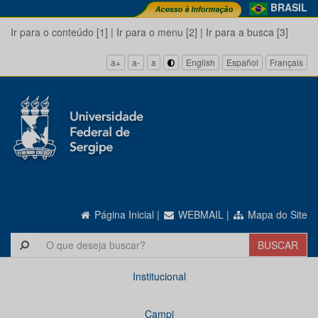
BRASIL
Ir para o conteúdo [1]
|
Ir para o menu [2]
|
Ir para a busca [3]
a+
a-
a
English
Español
Français
Página Inicial
|
WEBMAIL
|
Mapa do Site
Institucional
Campi