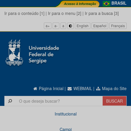
BRASIL
Ir para o conteúdo [1]
|
Ir para o menu [2]
|
Ir para a busca [3]
a+
a-
a
English
Español
Français
Página Inicial
|
WEBMAIL
|
Mapa do Site
Institucional
Campi