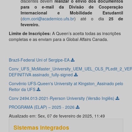
discentes devem
realizar o envio dos documentos
para o e-mail da Divisão de Cooperação
Internacional e Mobilidade Estudantil
(
dcm.cori@academico.ufs.br
) até o dia
25 de
fevereiro.
Limite de Inscrições:
A Queen’s aceita todas as inscrições
completas e as enviam para a Global Affairs Canada.
Brazil-Federal Uni of Sergipe-EA
Conv_UFS_McMaster_University_UEM_UEL_OLS_PLedit_2_VE
DEFINITIVA assinado_fully-signed
Convênio UFS-Queen's University at Kingston_Assinado pelo
Reitor da UFS
Conv 2494.013-2021-Ryerson University (Versão Inglês)
PROGRAMA (ELAP) – 2025 - 2026
Atualizado em: Sex, 07 de fevereiro de 2025, 11:49
Sistemas integrados