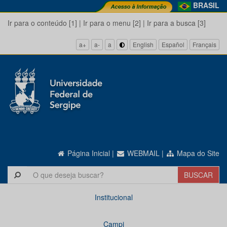
BRASIL
Ir para o conteúdo [1]
|
Ir para o menu [2]
|
Ir para a busca [3]
a+
a-
a
English
Español
Français
Página Inicial
|
WEBMAIL
|
Mapa do Site
Institucional
Campi