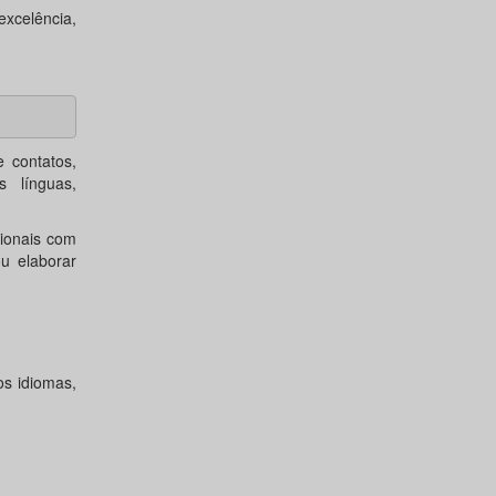
xcelência,
 contatos,
s línguas,
cionais com
u elaborar
s idiomas,