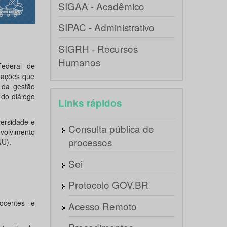
SIGAA - Acadêmico
SIPAC - Administrativo
SIGRH - Recursos
Humanos
Federal de
r ações que
 da gestão
 do diálogo
Links rápidos
ersidade e
Consulta pública de
nvolvimento
processos
NU).
Sei
Protocolo GOV.BR
docentes e
Acesso Remoto