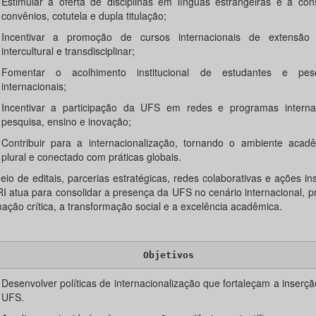
Estimular a oferta de disciplinas em línguas estrangeiras e a con
convênios, cotutela e dupla titulação;
Incentivar a promoção de cursos internacionais de extensão
intercultural e transdisciplinar;
Fomentar o acolhimento institucional de estudantes e pesq
internacionais;
Incentivar a participação da UFS em redes e programas interna
pesquisa, ensino e inovação;
Contribuir para a internacionalização, tornando o ambiente acad
plural e conectado com práticas globais.
io de editais, parcerias estratégicas, redes colaborativas e ações inst
I atua para consolidar a presença da UFS no cenário internacional,
mação crítica, a transformação social e a excelência acadêmica.
Objetivos
Desenvolver políticas de internacionalização que fortaleçam a inserçã
UFS.