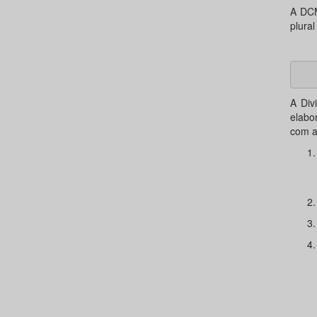
A DCM
plural
A Div
elabo
com a