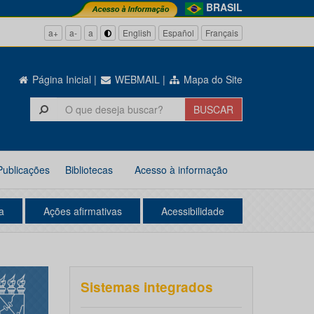
BRASIL
a+
a-
a
English
Español
Français
Página Inicial
|
WEBMAIL
|
Mapa do Site
Publicações
Bibliotecas
Acesso à informação
a
Ações afirmativas
Acessibilidade
Sistemas integrados