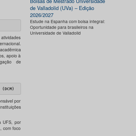
Bolsas de Mestrado Universidade
de Valladolid (UVa) – Edição
2026/2027
Estude na Espanha com bolsa integral:
Oportunidade para brasileiros na
Universidade de Valladolid
atividades
ernacional.
e acadêmica
os, apoio à
lgação de
 (DCM)
nsável por
stituições
da UFS, por
s, com foco