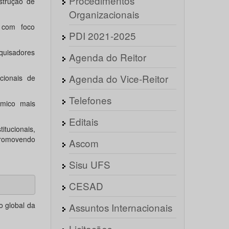
Procedimentos
strução de
Organizacionais
 com foco
PDI 2021-2025
uisadores
Agenda do Reitor
Agenda do Vice-Reitor
cionais de
Telefones
êmico mais
Editais
itucionais,
 promovendo
Ascom
Sisu UFS
CESAD
o global da
Assuntos Internacionais
Licitações