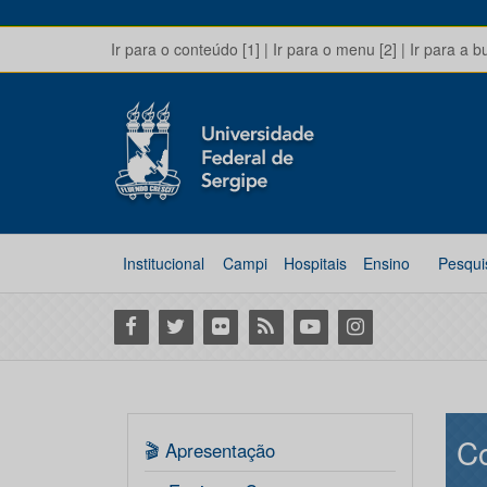
Ir para o conteúdo [1]
|
Ir para o menu [2]
|
Ir para a b
Institucional
Campi
Hospitais
Ensino
Pesqui
Facebook
Twitter
Flickr
RSS
Youtube
Instagram
C
🎬 Apresentação