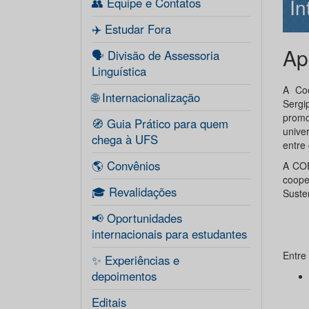
In
👥 Equipe e Contatos
✈️ Estudar Fora
Ap
🗣️ Divisão de Assessoria
Linguística
A Coo
🌐 Internacionalização
Sergi
promo
🧭 Guia Prático para quem
unive
chega à UFS
entre 
🌎 Convênios
A COR
coope
🎓 Revalidações
Suste
📢 Oportunidades
internacionais para estudantes
Entre
✨ Experiências e
depoimentos
Editais