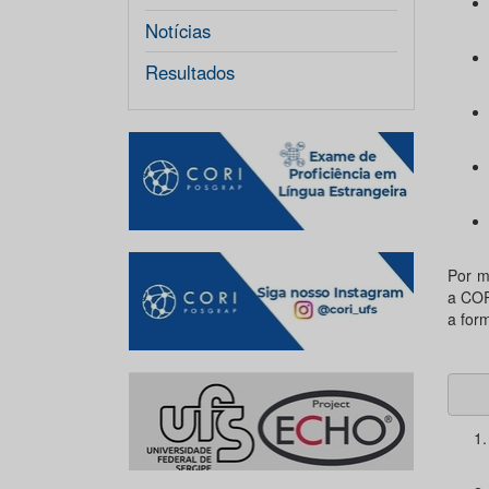
Notícias
Resultados
Por me
a COR
a for