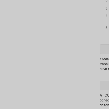
Promo
traba
ativa 
A CO
conec
desen