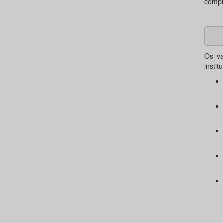
compr
Os va
instit