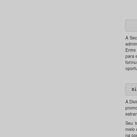
A Sec
admini
Entre
para 
form
oport
Di
A Div
promo
estran
Seu t
meio 
na co