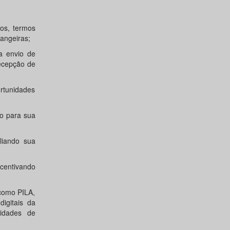
os, termos
rangeiras;
a envio de
recepção de
tunidades
do para sua
liando sua
centivando
(como PILA,
igitais da
nidades de