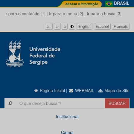
BRASIL
Ir para o conteúdo [1]
|
Ir para o menu [2]
|
Ir para a busca [3]
a+
a-
a
English
Español
Français
Página Inicial
|
WEBMAIL
|
Mapa do Site
Institucional
Campi