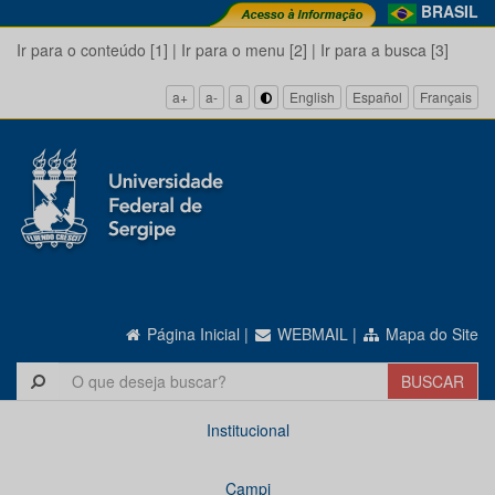
BRASIL
Ir para o conteúdo [1]
|
Ir para o menu [2]
|
Ir para a busca [3]
a+
a-
a
English
Español
Français
Página Inicial
|
WEBMAIL
|
Mapa do Site
Institucional
Campi