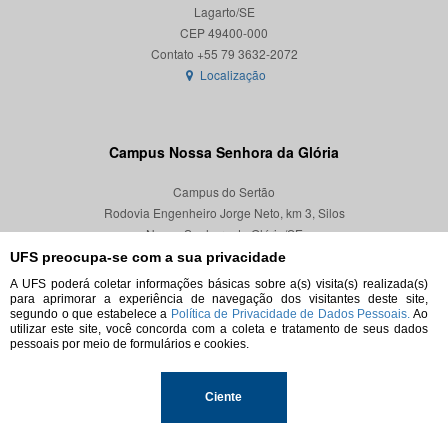
Lagarto/SE
CEP 49400-000
Localização
Campus Nossa Senhora da Glória
Campus do Sertão
Rodovia Engenheiro Jorge Neto, km 3, Silos
Nossa Senhora da Glória/SE
CEP 49680-000
UFS preocupa-se com a sua privacidade
A UFS poderá coletar informações básicas sobre a(s) visita(s) realizada(s)
Localização
para aprimorar a experiência de navegação dos visitantes deste site,
segundo o que estabelece a
Política de Privacidade de Dados Pessoais.
Ao
utilizar este site, você concorda com a coleta e tratamento de seus dados
pessoais por meio de formulários e cookies.
© 2026. Todos os direitos reservados.
Ciente
Universidade Federal de Sergipe.