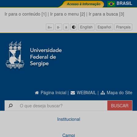
BRASIL
Ir para o conteúdo [1]
|
Ir para o menu [2]
|
Ir para a busca [3]
a+
a-
a
English
Español
Français
Página Inicial
|
WEBMAIL
|
Mapa do Site
Institucional
Campi