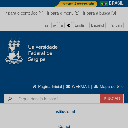
BRASIL
Ir para o conteúdo [1]
|
Ir para o menu [2]
|
Ir para a busca [3]
a+
a-
a
English
Español
Français
Página Inicial
|
WEBMAIL
|
Mapa do Site
Institucional
Campi