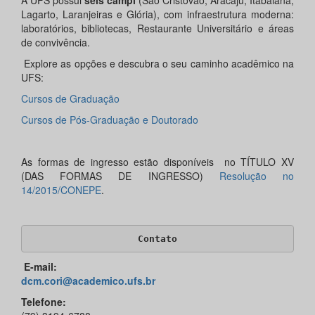
A UFS possui
seis campi
(São Cristóvão, Aracaju, Itabaiana,
Lagarto, Laranjeiras e Glória), com infraestrutura moderna:
laboratórios, bibliotecas, Restaurante Universitário e áreas
de convivência.
Explore as opções e descubra o seu caminho acadêmico na
UFS:
Cursos de Graduação
Cursos de Pós-Graduação e Doutorado
As formas de ingresso estão disponíveis no TÍTULO XV
(DAS FORMAS DE INGRESSO)
Resolução no
14/2015/CONEPE
.
Contato
E-mail:
dcm.cori@academico.ufs.br
Telefone: