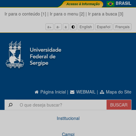
BRASIL
Ir para o conteúdo [1]
|
Ir para o menu [2]
|
Ir para a busca [3]
a+
a-
a
English
Español
Français
Página Inicial
|
WEBMAIL
|
Mapa do Site
Institucional
Campi