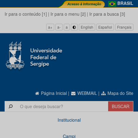
BRASIL
Ir para o conteúdo [1]
|
Ir para o menu [2]
|
Ir para a busca [3]
a+
a-
a
English
Español
Français
Página Inicial
|
WEBMAIL
|
Mapa do Site
Institucional
Campi