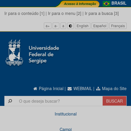
BRASIL
Ir para o conteúdo [1]
|
Ir para o menu [2]
|
Ir para a busca [3]
a+
a-
a
English
Español
Français
Página Inicial
|
WEBMAIL
|
Mapa do Site
Institucional
Campi